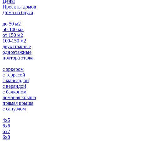
Цены
Проекты домов
Дома из бруса
до 50 м2
50-100 м2
от 150 м2
100-150 м2
двухэтажные
одноэтажные
полтора этажа
с эркером
с террасой
с мансардой
с верандой
с балконом
ломаная крыша
прямая крыша
с санузлом
4х5
6х6
6х7
6х8