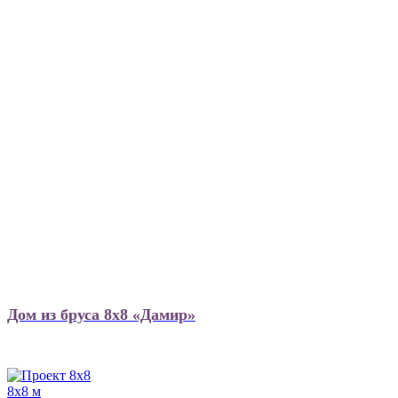
Дом из бруса 8х8 «Дамир»
8х8 м