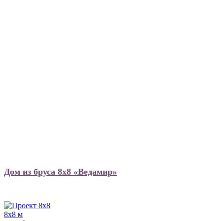
Дом из бруса 8х8 «Ведамир»
8х8 м