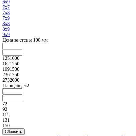
6х9
7х7
7х8
7х9
8х8
8х9
9х9
Цена за стены 100 мм
1251000
1621250
1991500
2361750
2732000
Площадь, м2
72
92
111
131
150