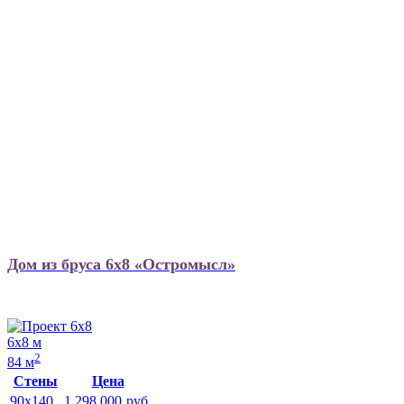
Дом из бруса 6х8 «Остромысл»
6х8 м
2
84 м
Стены
Цена
90x140
1 298 000
руб.