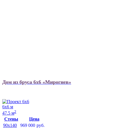
Дом из бруса 6х6 «Мирогнев»
6х6 м
2
47.5 м
Стены
Цена
90x140
969 000
руб.