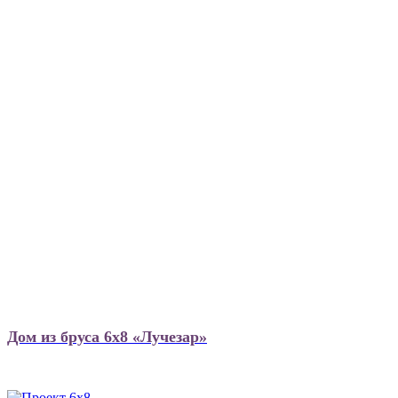
Дом из бруса 6х8 «Лучезар»