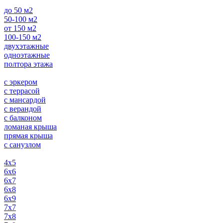
до 50 м2
50-100 м2
от 150 м2
100-150 м2
двухэтажные
одноэтажные
полтора этажа
с эркером
с террасой
с мансардой
с верандой
с балконом
ломаная крыша
прямая крыша
с санузлом
4х5
6х6
6х7
6х8
6х9
7х7
7х8