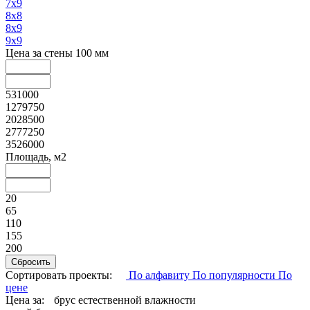
7х9
8х8
8х9
9х9
Цена за стены 100 мм
531000
1279750
2028500
2777250
3526000
Площадь, м2
20
65
110
155
200
Сортировать проекты:
По алфавиту
По популярности
По
цене
Цена за:
брус естественной влажности